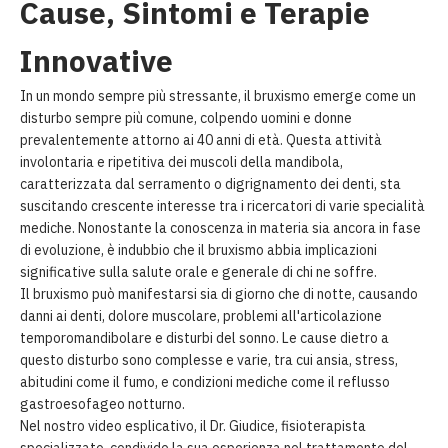
Cause, Sintomi e Terapie
Innovative
In un mondo sempre più stressante, il bruxismo emerge come un
disturbo sempre più comune, colpendo uomini e donne
prevalentemente attorno ai 40 anni di età. Questa attività
involontaria e ripetitiva dei muscoli della mandibola,
caratterizzata dal serramento o digrignamento dei denti, sta
suscitando crescente interesse tra i ricercatori di varie specialità
mediche. Nonostante la conoscenza in materia sia ancora in fase
di evoluzione, è indubbio che il bruxismo abbia implicazioni
significative sulla salute orale e generale di chi ne soffre.
Il bruxismo può manifestarsi sia di giorno che di notte, causando
danni ai denti, dolore muscolare, problemi all'articolazione
temporomandibolare e disturbi del sonno. Le cause dietro a
questo disturbo sono complesse e varie, tra cui ansia, stress,
abitudini come il fumo, e condizioni mediche come il reflusso
gastroesofageo notturno.
Nel nostro video esplicativo, il Dr. Giudice, fisioterapista
specializzato, condivide la sua esperienza nel trattamento del